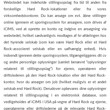
Webstedet kan indeholde stillingsopslag fra tid til anden fra
forskellige Hard Rock-lokationer eller fra vores
virksomhedskontorer. Du kan ansøge om evt. åbne stillinger
online igennem et sporingssystem for ansøgere, som drives af
iCIMS, ved at oprette en konto og indgive en ansøgning via
webstedet, hvilket sædvanligvis modtages af hr-afdelingen hos
det hyrende selskab (som kan være Hard Rock eller et Hard
Rock-associeret selskab eller en uafhængig enhed). Hvis
indsendt igennem dette sporingssystem, tilgængeliggøres dit cv
og andre personlige oplysninger (samlet benævnt ”oplysninger
relateret til stillingsopslag”) for ejeren, operatøren eller
driftslederen på den Hard Rock-lokation eller det Hard Rock-
kontor, hvor du ansøger om job (hvilket muligvis er et andet
selskab end Hard Rock). Derudover opbevares dine oplysninger
relateret til stillingsopslag i en elektronisk database, som
vedligeholdes af iCIMS i USA på vegne af Hard Rock og ejerne,
operatørerne eller driftslederne på de relevante Hard Rock-