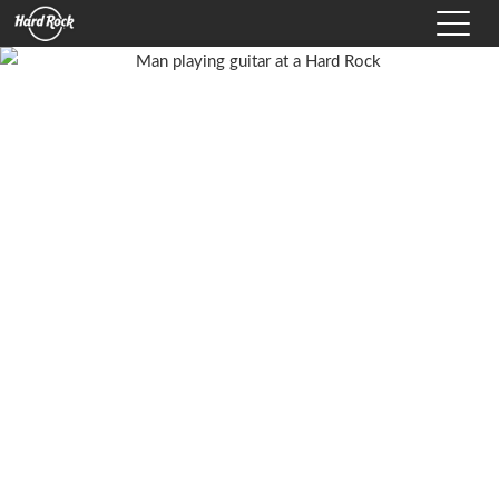
Hard Rock International Logo
Toggle