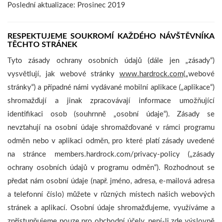
Poslední aktualizace: Prosinec 2019
RESPEKTUJEME SOUKROMÍ KAŽDÉHO NÁVŠTĚVNÍKA
TĚCHTO STRÁNEK
Tyto zásady ochrany osobních údajů (dále jen „zásady“)
vysvětlují, jak webové stránky
www.hardrock.com
(„webové
stránky“) a případné námi vydávané mobilní aplikace („aplikace“)
shromažďují a jinak zpracovávají informace umožňující
identifikaci osob (souhrnně „osobní údaje“). Zásady se
nevztahují na osobní údaje shromažďované v rámci programu
odměn nebo v aplikaci odměn, pro které platí zásady uvedené
na stránce members.hardrock.com/privacy-policy („zásady
ochrany osobních údajů v programu odměn“). Rozhodnout se
předat nám osobní údaje (např. jméno, adresa, e-mailová adresa
a telefonní číslo) můžete v různých místech našich webových
stránek a aplikací. Osobní údaje shromažďujeme, využíváme a
zpřístupňujeme pouze pro obchodní účely, není-li zde výslovně