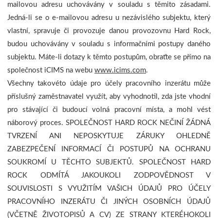
mailovou adresu uchovávány v souladu s těmito zásadami.
Jedná-li se o e-mailovou adresu u nezávislého subjektu, který
vlastní, spravuje či provozuje danou provozovnu Hard Rock,
budou uchovávány v souladu s informačními postupy daného
subjektu. Máte-li dotazy k těmto postupům, obraťte se přímo na
společnost iCIMS na webu
www.icims.com
.
Všechny takovéto údaje pro účely pracovního inzerátu může
příslušný zaměstnavatel využít, aby vyhodnotil, zda jste vhodní
pro stávající či budoucí volná pracovní místa, a mohl vést
náborový proces. SPOLEČNOST HARD ROCK NEČINÍ ŽÁDNÁ
TVRZENÍ ANI NEPOSKYTUJE ZÁRUKY OHLEDNĚ
ZABEZPEČENÍ INFORMACÍ ČI POSTUPŮ NA OCHRANU
SOUKROMÍ U TĚCHTO SUBJEKTŮ. SPOLEČNOST HARD
ROCK ODMÍTÁ JAKOUKOLI ZODPOVĚDNOST V
SOUVISLOSTI S VYUŽITÍM VAŠICH ÚDAJŮ PRO ÚČELY
PRACOVNÍHO INZERÁTU ČI JINÝCH OSOBNÍCH ÚDAJŮ
(VČETNĚ ŽIVOTOPISŮ A CV) ZE STRANY KTERÉHOKOLI