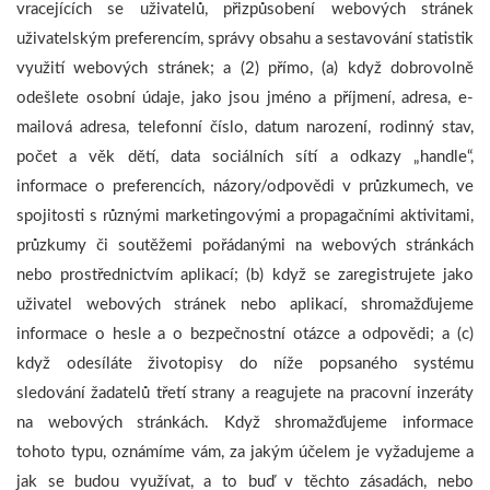
vracejících se uživatelů, přizpůsobení webových stránek
uživatelským preferencím, správy obsahu a sestavování statistik
využití webových stránek; a (2) přímo, (a) když dobrovolně
odešlete osobní údaje, jako jsou jméno a příjmení, adresa, e-
mailová adresa, telefonní číslo, datum narození, rodinný stav,
počet a věk dětí, data sociálních sítí a odkazy „handle“,
informace o preferencích, názory/odpovědi v průzkumech, ve
spojitosti s různými marketingovými a propagačními aktivitami,
průzkumy či soutěžemi pořádanými na webových stránkách
nebo prostřednictvím aplikací; (b) když se zaregistrujete jako
uživatel webových stránek nebo aplikací, shromažďujeme
informace o hesle a o bezpečnostní otázce a odpovědi; a (c)
když odesíláte životopisy do níže popsaného systému
sledování žadatelů třetí strany a reagujete na pracovní inzeráty
na webových stránkách. Když shromažďujeme informace
tohoto typu, oznámíme vám, za jakým účelem je vyžadujeme a
jak se budou využívat, a to buď v těchto zásadách, nebo