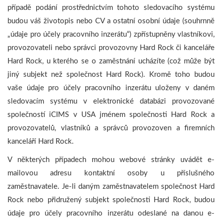
případě podání prostřednictvím tohoto sledovacího systému
budou váš životopis nebo CV a ostatní osobní údaje (souhrnně
„údaje pro účely pracovního inzerátu“) zpřístupněny vlastníkovi,
provozovateli nebo správci provozovny Hard Rock či kanceláře
Hard Rock, u kterého se o zaměstnání ucházíte (což může být
jiný subjekt než společnost Hard Rock). Kromě toho budou
vaše údaje pro účely pracovního inzerátu uloženy v daném
sledovacím systému v elektronické databázi provozované
společností iCIMS v USA jménem společnosti Hard Rock a
provozovatelů, vlastníků a správců provozoven a firemních
kanceláří Hard Rock.
V některých případech mohou webové stránky uvádět e-
mailovou adresu kontaktní osoby u příslušného
zaměstnavatele. Je-li daným zaměstnavatelem společnost Hard
Rock nebo přidružený subjekt společnosti Hard Rock, budou
údaje pro účely pracovního inzerátu odeslané na danou e-