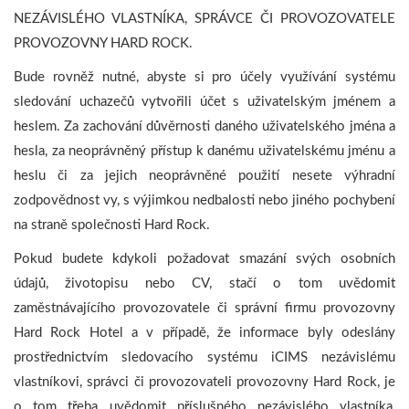
NEZÁVISLÉHO VLASTNÍKA, SPRÁVCE ČI PROVOZOVATELE
PROVOZOVNY HARD ROCK.
Bude rovněž nutné, abyste si pro účely využívání systému
sledování uchazečů vytvořili účet s uživatelským jménem a
heslem. Za zachování důvěrnosti daného uživatelského jména a
hesla, za neoprávněný přístup k danému uživatelskému jménu a
heslu či za jejich neoprávněné použití nesete výhradní
zodpovědnost vy, s výjimkou nedbalosti nebo jiného pochybení
na straně společnosti Hard Rock.
Pokud budete kdykoli požadovat smazání svých osobních
údajů, životopisu nebo CV, stačí o tom uvědomit
zaměstnávajícího provozovatele či správní firmu provozovny
Hard Rock Hotel a v případě, že informace byly odeslány
prostřednictvím sledovacího systému iCIMS nezávislému
vlastníkovi, správci či provozovateli provozovny Hard Rock, je
o tom třeba uvědomit příslušného nezávislého vlastníka,