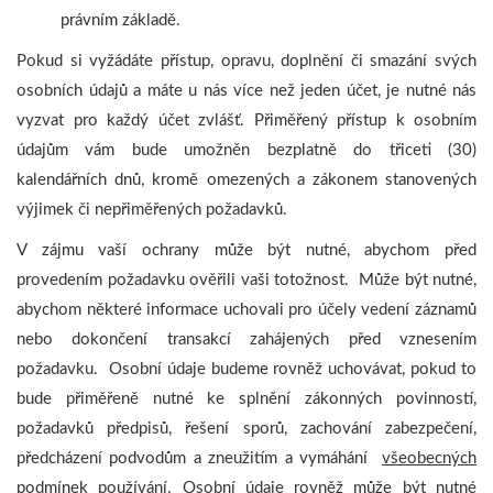
právním základě.
Pokud si vyžádáte přístup, opravu, doplnění či smazání svých
osobních údajů a máte u nás více než jeden účet, je nutné nás
vyzvat pro každý účet zvlášť. Přiměřený přístup k osobním
údajům vám bude umožněn bezplatně do třiceti (30)
kalendářních dnů, kromě omezených a zákonem stanovených
výjimek či nepřiměřených požadavků.
V zájmu vaší ochrany může být nutné, abychom před
provedením požadavku ověřili vaši totožnost. Může být nutné,
abychom některé informace uchovali pro účely vedení záznamů
nebo dokončení transakcí zahájených před vznesením
požadavku. Osobní údaje budeme rovněž uchovávat, pokud to
bude přiměřeně nutné ke splnění zákonných povinností,
požadavků předpisů, řešení sporů, zachování zabezpečení,
předcházení podvodům a zneužitím a vymáhání
všeobecných
podmínek používání
. Osobní údaje rovněž může být nutné